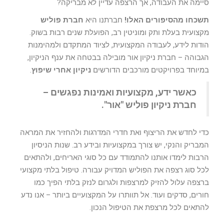
סיימה את העבודה, אך הרצפה עדיין לא מבריקה?
תשכחו מהסיפורים האלו!
חברתנו היא
חברת פוליש
מקצועית בעלת ותק ומוניטין רב, הפועלת שנים רבות בשוק.
הודות לידע, לעבודה המקצועית, לציוד המתקדם ולמהימנות
הגבוהה – חברת ניקיון אור מובילה בבטחה את ענף הניקיון,
במיוחד בפרויקטים מורכבים הדורשים
ניקיון אחרי שיפוץ
.
כאשר ידע, מקצועיות ואמינות נפגשים –
חברת ניקיון פוליש "אור".
כדי לחדש את הריצוף ואת חדרי המדרגות ולהחזיר את המראה
המבריק והנקי, יש צורך במקצועיות ובידע רב. שנות הניסיון
הרבות לימדו אותנו להתמודד עם כל סוגי האריחים, ולהתאים
לכל סוג רצפה את הפוליש המדויק עבורה. טיפול בלתי מקצועי
ברצפה עלול להזיק למרצפות ולגרום לנזק בלתי הפיך כמו
חורים, סדקים ועוד. אל תוותרו על המקצועיים ביותר – אנו נדע
להתאים לכל מרצפת את הטיפול הנכון.