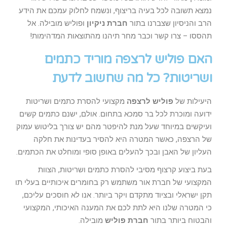
נמצא תשובה לכל בעיה בריצוף, ונשמח לחלוק עמכם את הידע
הרב והניסיון שצברנו בתור
חברת ניקיון
ופוליש מובילה. אל
תהססו – צרו קשר וכבר מחר תיהנו מהתוצאות המדהימות!
האם פוליש לרצפה מוריד כתמים
ושריטות? כל מה שחשוב לדעת
היעילות של
פוליש לרצפה
מקצועי להסרת כתמים ושריטות
ידועה ומוכרת לכל בר סמכא בתחום. אולם, ישנם כתמים קשים
ועיקשים במיוחד שעל מנת להיפטר מהם יש צורך בליטוש עמוק
של הרצפה, כאשר המטרה היא להסיר בעדינות את חלקה
העליון של האבן ובכך להעלים באופן סופי ומוחלט את הכתמים.
בעת ביצוע קרצוף מסיבי להסרת כתמים ושריטות, הצוות
המקצועי של חברת אור משתמש רק בחומרים איכותיים בעלי תו
תקן ישראלי ובציוד מתקדם ויקר ביותר. אנו לא חוסכים עליכם,
כי המטרה שלנו היא לתת לכם את המענה האיכותי, המקצועי
והבטוח ביותר בתור
חברת פוליש
מובילה.