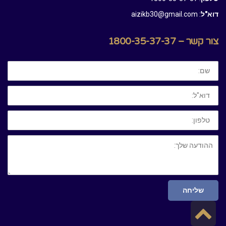
דוא"ל
: aizikb30@gmail.com
צור קשר – 1800-35-37-37
שם:
דוא"ל:
טלפון:
ההודעה
שלך:
שליחה
גלילה