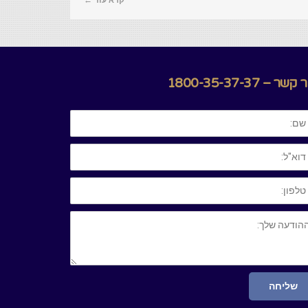
קרא עוד ←
קשר – 1800-35-37-37
:
"ל:
ון:
ודעה
ך:
שליחה