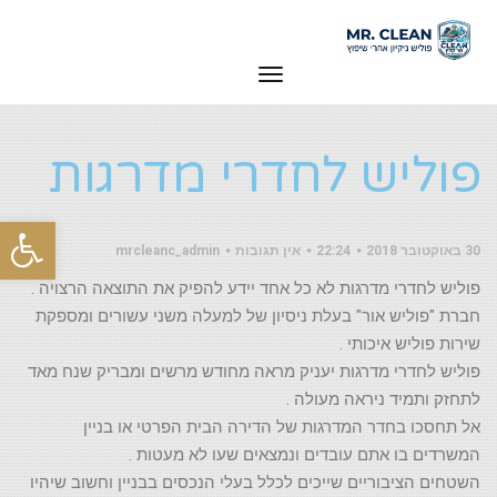
תפריט
פוליש לחדרי מדרגות
ראשי
»
פוליש והברקת רצפות
»
פוליש לחדרי מדרגות
פוליש לחדרי מדרגות
פת
30 באוקטובר 2018
22:24
אין תגובות
mrcleanc_admin
סרג
פוליש לחדרי מדרגות לא כל אחד יידע להפיק את התוצאה הרצויה .
נגי
חברת "פוליש אור" בעלת ניסיון של למעלה משני עשורים ומספקת
שירות פוליש איכותי .
פוליש לחדרי מדרגות יעניק מראה מחודש מרשים ומבריק שנח מאד
לתחזק ותמיד ניראה מעולה .
אל תחסכו בחדר המדרגות של הדירה הבית הפרטי או בניין
המשרדים בו אתם עובדים ונמצאים שעו לא מעטות .
השטחים הציבוריים שייכים לכלל בעלי הנכסים בבניין וחשוב שיהיו