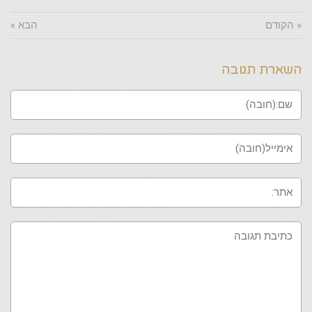
« הקודם
הבא »
השארת תגובה