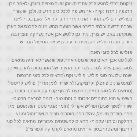
ננקטת בכדי להגיע לכל אתרי השומן אשר מצויים באבן, ולאחר מכן
הרצפה נותרת נקייה- אך חשופה ללכלוכים חדשים, ולכן יש צורך
בפוליש. הפוליש מחדיר את חומרי ההברקה אל האבן בכדי לייצר
שכבה חדשה ובלתי חדירה אשר מונעת מהשומנים להכנס אל האבן
שנוקתה. באם יש צורך, ניתן גם ללטש אבן אשר נשחקה ונוצרו בה
חורים
חברת פוליש מקצועית
תדע להציע את הטיפול הנדרש .
פוליש לכל סוגי האבן
לכל סוג אבן יתאים פוליש מסוג אחר, פוליש אשר לא יהיה מתאים
לסוג האבן עלול לגרום לשחיקה מהירה של המרצפות ולהרס שלהן.
ישנם שלושה סוגי פוליש: פוליש וקס (מתאים לכל סוגי הרצפות
למעט גרניט פורצלן וקרמיקה, ולא שורד לזמן ארוך), פוליש קריסטל
(מתאים לכל סוגי הרצפות למעט לריצוף קרמיקה ולגרניט פורצל.,
השימוש הוא בחומרים איכותיים והתוצאה- דומה למראה הרטוב-
שורד למשך שנים) ופוליש אקרילי (חומר אנטי סטטי הוא אוטם ומגן
מפני הולכת חשמל, עמיד בפני חומרים חריפים ואלכוהול ומונע
החלקה וסימני עקבות- מתאים למשטחים ציבוריים. מתאים לכל סוגי
הריצוף ומשטחי בטון, אך אינו מתאים לקרמיקה ולפורצלן).