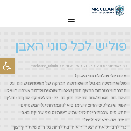
תפריט
פוליש לכל סוגי האבן
ראשי
»
כללי
»
פוליש לכל סוגי האבן
פוליש לכל סוגי האבן
פת
30 באוקטובר 2018
21:06
אין תגובות
mrcleanc_admin
סרג
מהו פוליש לכל סוגי האבן?
נגי
פוליש זו מילה באנגלית, שפירושה הברקה של משטחים שונים. על
הרצפה מצטברות במשך הזמן שאריות שומנים ולכלוך אשר שהו על
האבן- ונספגות לאחר שטיפה תוך- כדי ייבוש לעומק האבן. בתהליך
הפוליש נפלטים החוצה שומנים אלו, ונמרחת על המשטחים
החשופים שכבת הגנה למניעת שריטות וסימני שחיקה באבן.
כיצד מתבצע הפוליש?
כדי להבריק את הרצפה, היא חייבת להיות נקיה. פעולת הקירצוף